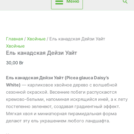
Пои
Меню
Главная
/
Хвойные
/ Ель канадская Дейзи Уайт
Хвойные
Ель канадская Дейзи Уайт
30,00
Br
Ель канадская Дейзи Уайт (Picea glauca Daisy’s
White)
— карликовое хвойное дерево с волшебной
сезонной окраской. Весенние побеги распускаются
кремово-белыми, напоминая искрящийся иней, а к лету
постепенно зеленеют, создавая градиентный эффект.
Мягкая хвоя и миниатюрная пирамидальная форма
делают эту ель украшением любого ландшафта.