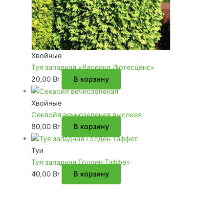
Хвойные
Туя западная «Вареана Лютесценс»
20,00
Br
В корзину
Хвойные
Секвойя вечнозеленая высокая
80,00
Br
В корзину
Туи
Туя западная Голден Таффет
40,00
Br
В корзину