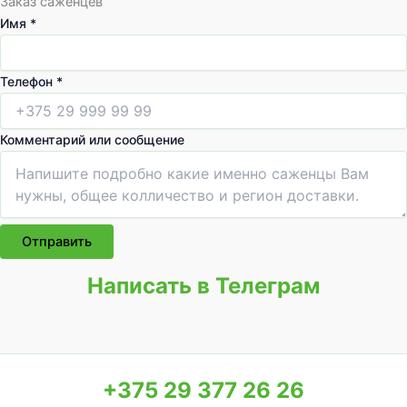
Заказ саженцев
Имя
*
и
Телефон
*
л
и
Комментарий или сообщение
К
о
м
м
е
Отправить
н
т
Написать в Телеграм
а
р
и
й
+375 29 377 26 26
Т