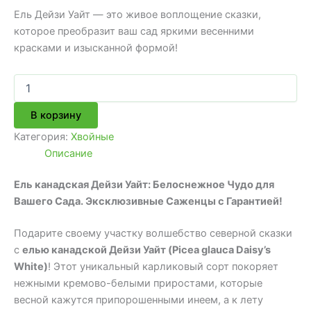
Ель Дейзи Уайт — это живое воплощение сказки,
которое преобразит ваш сад яркими весенними
красками и изысканной формой!
Количество
товара
Ель
В корзину
канадская
Дейзи
Категория:
Хвойные
Уайт
Описание
Ель канадская Дейзи Уайт: Белоснежное Чудо для
Вашего Сада. Эксклюзивные Саженцы с Гарантией!
Подарите своему участку волшебство северной сказки
с
елью канадской Дейзи Уайт (Picea glauca Daisy’s
White)
! Этот уникальный карликовый сорт покоряет
нежными кремово-белыми приростами, которые
весной кажутся припорошенными инеем, а к лету