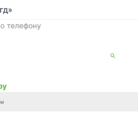
гд»
о телефону
Поиск
by
ты