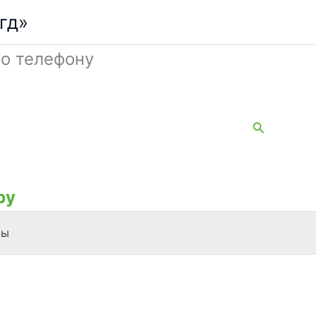
гд»
о телефону
Поиск
by
ты