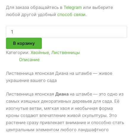
Для заказа обращайтесь в
Telegram
или выберите
любой другой удобный
способ связи
.
Количество
товара
Лиственница
В корзину
японская
"Диана"
Категории:
Хвойные
,
Лиственницы
(Diana)
Описание
на
штамбе
Лиственница японская Диана на штамбе — живое
украшение вашего сада
Лиственница японская
Диана
на штамбе — это одно из
самых изящных декоративных деревьев для сада. Её
изогнутые ветви, мягкая хвоя и необычная форма
кроны создают впечатление живой скульптуры. Это
растение сразу привлекает внимание и способно стать
центральным элементом любого ландшафтного