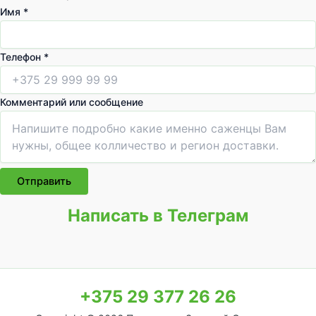
с
Имя
*
о
о
Телефон
*
б
щ
е
Комментарий или сообщение
н
и
е
и
л
Отправить
и
Написать в Телеграм
И
м
я
+375 29 377 26 26