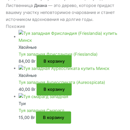
Лиственница
Диана
— это дерево, которое придаст
вашему участку неповторимое очарование и станет
источником вдохновения на долгие годы.
Похожие
Хвойные
Туя западная Фрисландия (Frieslandia)
84,00
Br
В корзину
Хвойные
Туя западная Ауреоспиката (Aureospicata)
40,00
Br
В корзину
Туи
Туя западная Смарагд
15,00
Br
В корзину