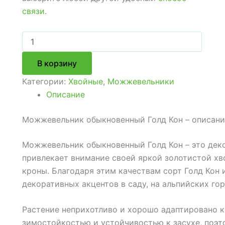
связи
.
Количество
товара
Можжевельник
В корзину
обыкновенный
Голд
Категории:
Хвойные
,
Можжевельники
Кон
Описание
Можжевельник обыкновенный Голд Кон – описание
Можжевельник обыкновенный Голд Кон – это дек
привлекает внимание своей яркой золотистой х
кроны. Благодаря этим качествам сорт Голд Кон 
декоративных акцентов в саду, на альпийских гор
Растение неприхотливо и хорошо адаптировано к
зимостойкостью и устойчивостью к засухе, поэто