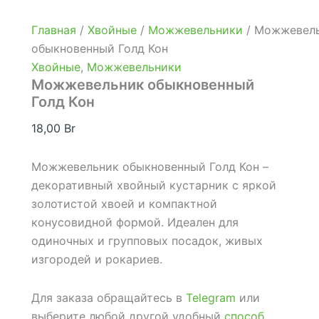
Главная
/
Хвойные
/
Можжевельники
/ Можжевел
обыкновенный Голд Кон
Хвойные
,
Можжевельники
Можжевельник обыкновенный
Голд Кон
18,00
Br
Можжевельник обыкновенный Голд Кон –
декоративный хвойный кустарник с яркой
золотистой хвоей и компактной
конусовидной формой. Идеален для
одиночных и групповых посадок, живых
изгородей и рокариев.
Для заказа обращайтесь в
Telegram
или
выберите любой другой удобный
способ