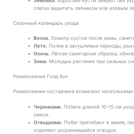
Зимовка.
Взрослые кусты зимуют без ук
слегка защитить лапником или еловым л
Сезонный календарь ухода
Весна.
Осмотр кустов после зимы, санита
Лето.
Полив в засушливые периоды, рыхл
Осень.
Лёгкая санитарная обрезка, обнов
Зима.
Молодые растения при сильных сн
Размножение Голд Кон
Размножение кустарника возможно несколькими
Черенками.
Побеги длиной 10–15 см уко
смеси.
Отводками.
Побег пригибают к земле, пр
отделяют укоренившийся отводок.