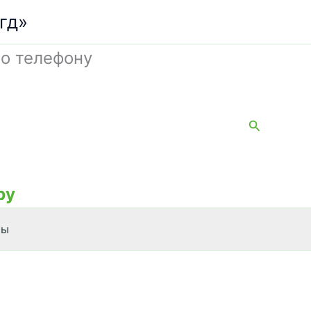
гд»
о телефону
Поиск
by
ты