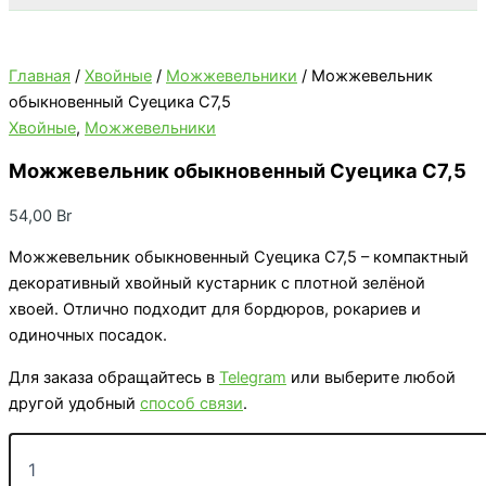
Главная
/
Хвойные
/
Можжевельники
/ Можжевельник
обыкновенный Суецика C7,5
Хвойные
,
Можжевельники
Можжевельник обыкновенный Суецика C7,5
54,00
Br
Можжевельник обыкновенный Суецика C7,5 – компактный
декоративный хвойный кустарник с плотной зелёной
хвоей. Отлично подходит для бордюров, рокариев и
одиночных посадок.
Для заказа обращайтесь в
Telegram
или выберите любой
другой удобный
способ связи
.
Количество
товара
Можжевельник