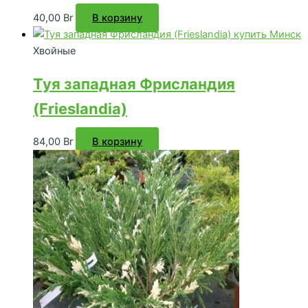
40,00
Br
В корзину
Хвойные
Туя западная Фрисландия
(Frieslandia)
84,00
Br
В корзину