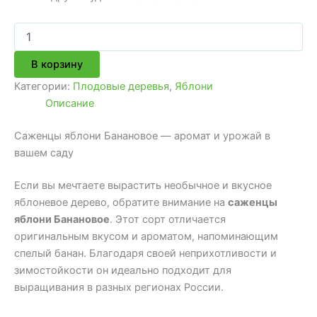
Количество
товара
Саженцы
В корзину
яблони
Банановое
Категории:
Плодовые деревья
,
Яблони
Описание
Саженцы яблони Банановое — аромат и урожай в
вашем саду
Если вы мечтаете вырастить необычное и вкусное
яблоневое дерево, обратите внимание на
саженцы
яблони Банановое
. Этот сорт отличается
оригинальным вкусом и ароматом, напоминающим
спелый банан. Благодаря своей неприхотливости и
зимостойкости он идеально подходит для
выращивания в разных регионах России.