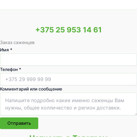
а
а
р
р
о
а
в
+375 25 953 14 61
Заказ саженцев
с
Имя
*
о
о
Телефон
*
б
щ
е
Комментарий или сообщение
н
и
е
Т
е
Отправить
л