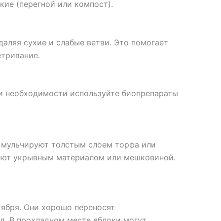
кие (перегной или компост).
даляя сухие и слабые ветви. Это помогает
етривание.
ри необходимости используйте биопрепараты
 мульчируют толстым слоем торфа или
ают укрывным материалом или мешковиной.
тября. Они хорошо переносят
д. В прохладном месте яблоки могут