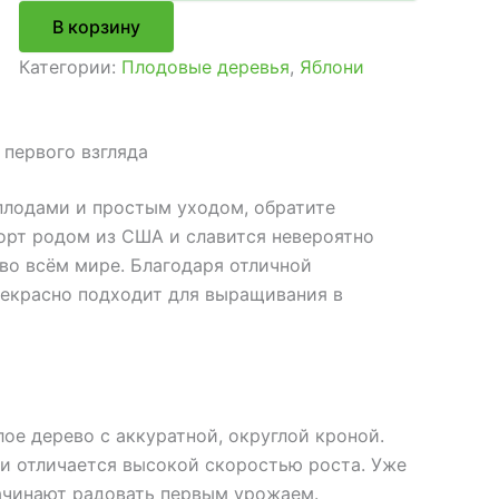
Саженцы
В корзину
яблони
Хани
Категории:
Плодовые деревья
,
Яблони
Крисп
первого взгляда
плодами и простым уходом, обратите
сорт родом из США и славится невероятно
во всём мире. Благодаря отличной
рекрасно подходит для выращивания в
лое дерево с аккуратной, округлой кроной.
и отличается высокой скоростью роста. Уже
чинают радовать первым урожаем.