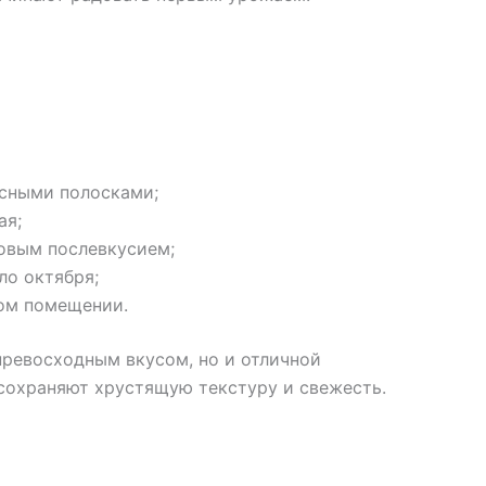
сными полосками;
ая;
довым послевкусием;
ло октября;
ом помещении.
превосходным вкусом, но и отличной
сохраняют хрустящую текстуру и свежесть.