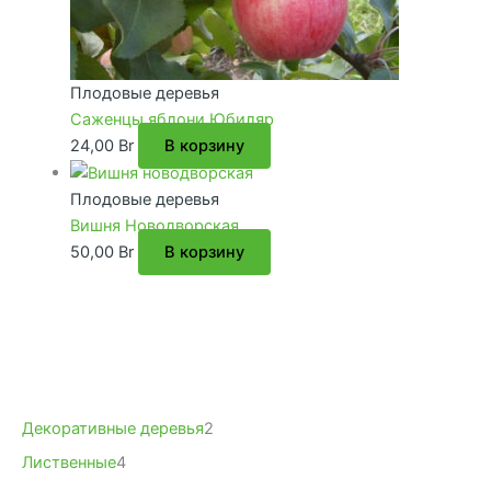
Плодовые деревья
Саженцы яблони Юбиляр
24,00
Br
В корзину
Плодовые деревья
Вишня Новодворская
50,00
Br
В корзину
2
Декоративные деревья
2
т
4
Лиственные
4
о
т