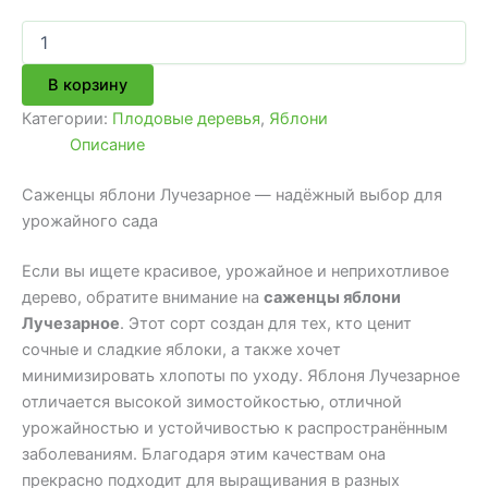
Количество
товара
Саженцы
В корзину
яблони
Лучезарное
Категории:
Плодовые деревья
,
Яблони
Описание
Саженцы яблони Лучезарное — надёжный выбор для
урожайного сада
Если вы ищете красивое, урожайное и неприхотливое
дерево, обратите внимание на
саженцы яблони
Лучезарное
. Этот сорт создан для тех, кто ценит
сочные и сладкие яблоки, а также хочет
минимизировать хлопоты по уходу. Яблоня Лучезарное
отличается высокой зимостойкостью, отличной
урожайностью и устойчивостью к распространённым
заболеваниям. Благодаря этим качествам она
прекрасно подходит для выращивания в разных