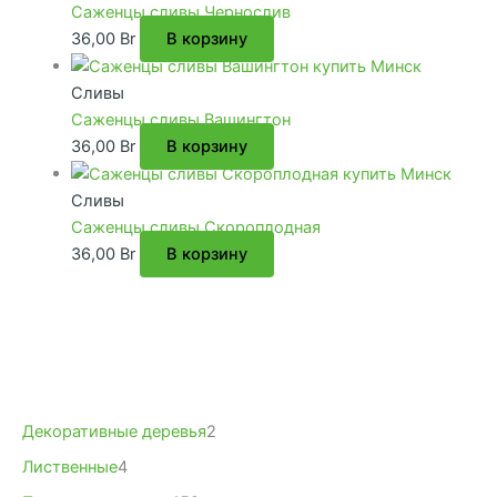
Саженцы сливы Чернослив
36,00
Br
В корзину
Сливы
Саженцы сливы Вашингтон
36,00
Br
В корзину
Сливы
Саженцы сливы Скороплодная
36,00
Br
В корзину
2
Декоративные деревья
2
т
4
Лиственные
4
о
т