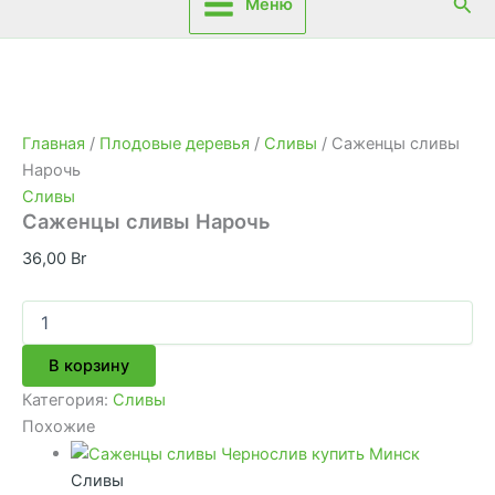
Пои
Меню
Главная
/
Плодовые деревья
/
Сливы
/ Саженцы сливы
Нарочь
Сливы
Саженцы сливы Нарочь
36,00
Br
Количество
товара
Саженцы
В корзину
сливы
Нарочь
Категория:
Сливы
Похожие
Сливы