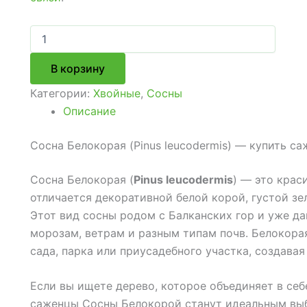
Количество
товара
Сосна
В корзину
Белокорая
(Pinus
Категории:
Хвойные
,
Сосны
leucodermis)
Описание
Сосна Белокорая (Pinus leucodermis) — купить с
Сосна Белокорая (
Pinus leucodermis
) — это крас
отличается декоративной белой корой, густой з
Этот вид сосны родом с Балканских гор и уже да
морозам, ветрам и разным типам почв. Белокора
сада, парка или приусадебного участка, создава
Если вы ищете дерево, которое объединяет в себ
саженцы Сосны Белокорой станут идеальным выб