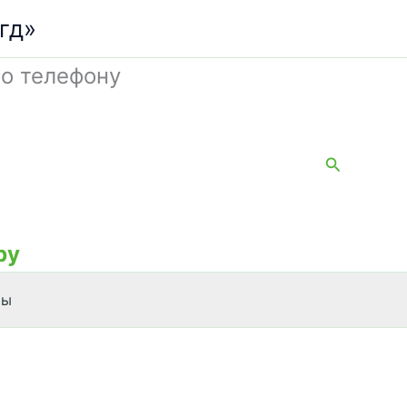
гд»
о телефону
Поиск
by
ты