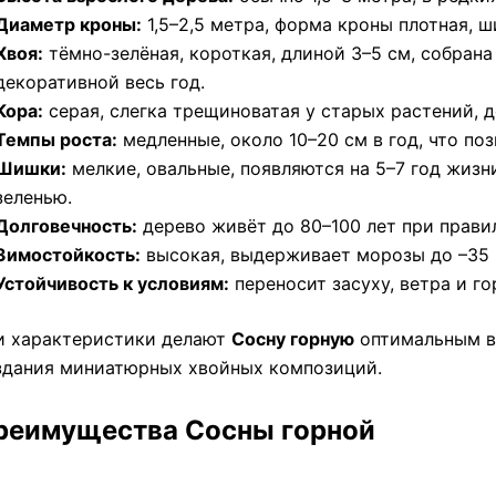
Диаметр кроны:
1,5–2,5 метра, форма кроны плотная, 
Хвоя:
тёмно-зелёная, короткая, длиной 3–5 см, собрана 
декоративной весь год.
Кора:
серая, слегка трещиноватая у старых растений, д
Темпы роста:
медленные, около 10–20 см в год, что по
Шишки:
мелкие, овальные, появляются на 5–7 год жизн
зеленью.
Долговечность:
дерево живёт до 80–100 лет при прави
Зимостойкость:
высокая, выдерживает морозы до –35 
Устойчивость к условиям:
переносит засуху, ветра и го
и характеристики делают
Сосну горную
оптимальным в
здания миниатюрных хвойных композиций.
реимущества Сосны горной