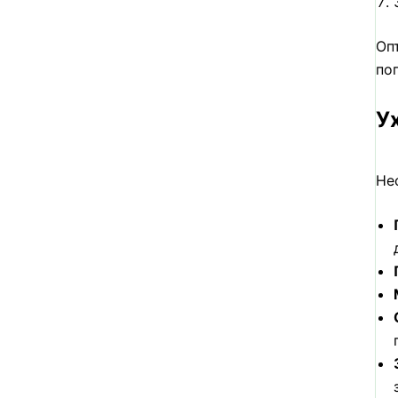
Оп
пог
У
Не