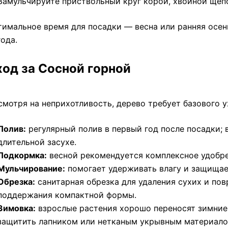
Замульчируйте приствольный круг корой, хвойной щеп
тимальное время для посадки — весна или ранняя осен
ода.
ход за Сосной горной
смотря на неприхотливость, дерево требует базового у
Полив:
регулярный полив в первый год после посадки; 
длительной засухе.
Подкормка:
весной рекомендуется комплексное удобре
Мульчирование:
помогает удерживать влагу и защищае
Обрезка:
санитарная обрезка для удаления сухих и п
поддержания компактной формы.
Зимовка:
взрослые растения хорошо переносят зимние
защитить лапником или нетканым укрывным материало