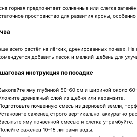
сна горная предпочитает солнечные или слегка затенён
статочное пространство для развития кроны, особенно
чва
чше всего растёт на лёгких, дренированных почвах. На
комендуется добавить песок и мелкий щебень для улуч
шаговая инструкция по посадке
Выкопайте яму глубиной 50–60 см и шириной около 60–
Уложите дренажный слой из щебня или керамзита.
Подготовьте почвенную смесь из дерновой земли, торфа
Установите саженец строго вертикально, аккуратно ра
Засыпьте яму почвенной смесью и слегка утрамбуйте.
Полейте саженец 10–15 литрами воды.