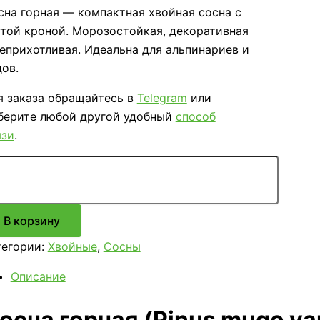
сна горная — компактная хвойная сосна с
стой кроной. Морозостойкая, декоративная
неприхотливая. Идеальна для альпинариев и
дов.
я заказа обращайтесь в
Telegram
или
берите любой другой удобный
способ
язи
.
ичество
ара
на
ная
nus
В корзину
go
тегории:
Хвойные
,
Сосны
lio)
Описание
осна горная (Pinus mugo var