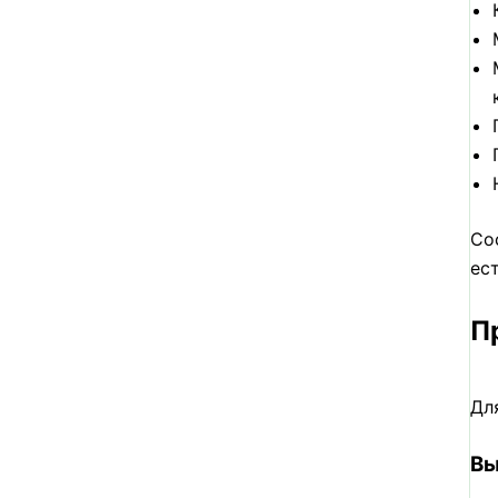
Со
ес
П
Дл
Вы