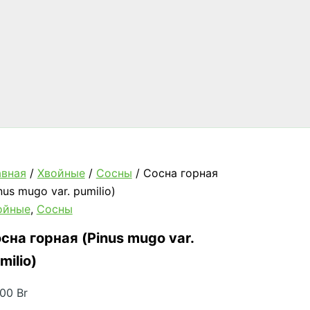
авная
/
Хвойные
/
Сосны
/ Сосна горная
nus mugo var. pumilio)
ойные
,
Сосны
сна горная (Pinus mugo var.
milio)
,00
Br