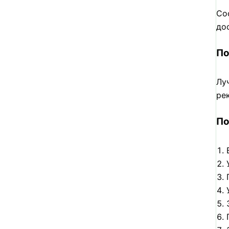
Со
до
По
Лу
ре
По